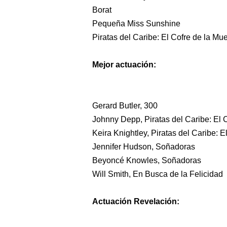
Borat
Hey Brother!!
Pequeña Miss Sunshine
Piratas del Caribe: El Cofre de la Mue
Billy Idol - Eyes Without
Mejor actuación:
Light a candle 4 peace i
Música del 2017
Gerard Butler, 300
Save your Love
Johnny Depp, Piratas del Caribe: El 
Keira Knightley, Piratas del Caribe: E
:: Playlist Indie, un test
Jennifer Hudson, Soñadoras
Beyoncé Knowles, Soñadoras
>> Personal News
Will Smith, En Busca de la Felicidad
:: Look around (Interac
Actuación Revelación:
All the roads 2025