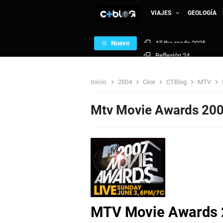
VIAJES
GEOLOGÍA
Nuevo
Reflexión 24
MTV Michael Jackson V
Inicio
2004
Cine
CTBlog
MTV
Portugal - Islas Azores
Mtv Movie Awards 2007
República de Armenia: A 
Mauritania: Nuakchott N
Sierra Leona: African T
Just the beginning
MTV Movie Awards 