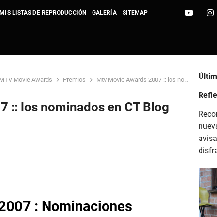
MIS LISTAS DE REPRODUCCIÓN
GALERÍA
SITEMAP
ideo Vanguard 2023
Últi
MTV Movie Awards
Premios
Mtv Movie Awards 2007 :: los nominados en CT Blog
: The Sunny Side - CTBlog
Refle
 :: los nominados en CT Blog
Recor
love that will last - CTBlog
nuev
avisa
ights - Sight of Wonders - CTBlog
disfr
reasure - Sight of Wonders - CTBlog
2007 : Nominaciones