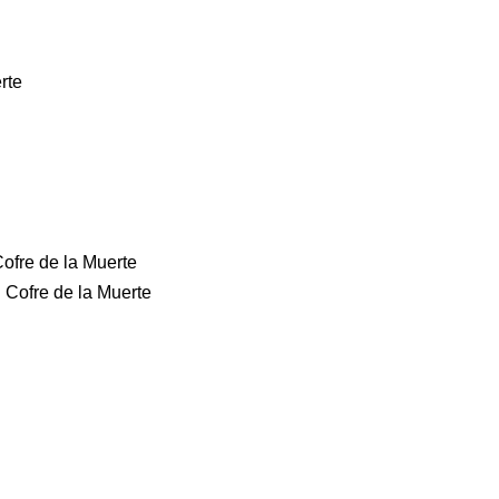
rte
 A Face
n Syria
Cofre de la Muerte
l Cofre de la Muerte
 de regreso al blog
tive) RHCP