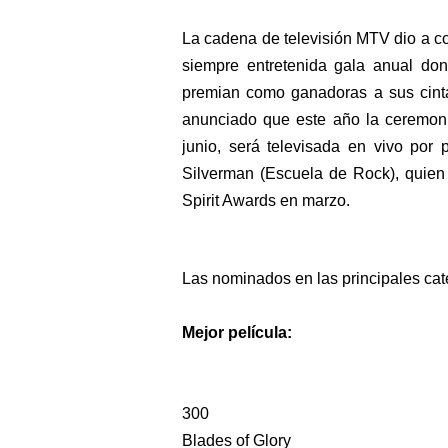
E-tree
La cadena de televisión MTV dio a c
Tonga Erupción #Tonga
siempre entretenida gala anual don
premian como ganadoras a sus cintas
Pure Happiness #Mornin
anunciado que este año la ceremoni
junio, será televisada en vivo por 
From the Fall of Dinos 
Silverman (Escuela de Rock), quien
Spirit Awards en marzo.
The Age of Reptiles in 
Desde la explosión cámb
Las nominados en las principales cat
La saga de los superco
Mejor película:
La última vez que el gl
300
Una breve historia del 
Blades of Glory