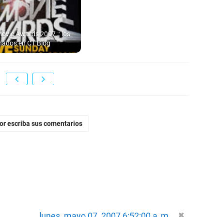
ovie Awards 2007 :: los
nados en CT Blog
vor escriba sus comentarios
lunes, mayo 07, 2007 6:52:00 a. m.