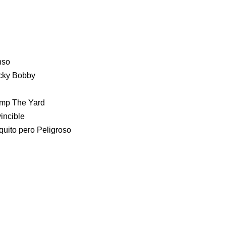
nso
icky Bobby
omp The Yard
incible
quito pero Peligroso