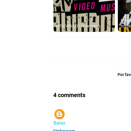
Mtv M
MTV VMA O7 Nominiees
nomi
Por fa
4 comments
Balas