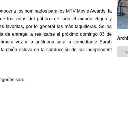
onocer a los nominados para los MTV Movie Awards, la
HungaHaʻapai #Geology
de los votos del público de todo el mundo eligen y
 favoritas, por lo general las más taquilleras. Se ha
gPlaylist #January22
a de entrega, a realizarse el próximo domingo 03 de
Archi
primera vez y la anfitriona será la comediante Sarah
to the Rise of Humans
 también estuvo en la conducción de los Independent
Three Acts
rica a la gran extinción
egorías son:
ntinentes
obo se calentó
tiempo geológico