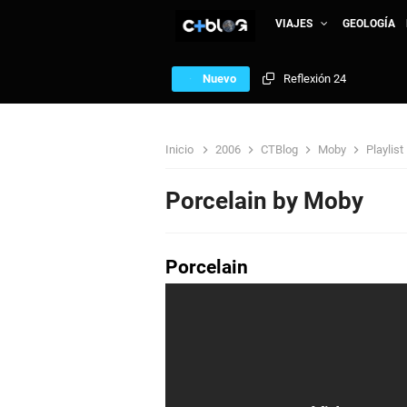
VIAJES
GEOLOGÍA
Nuevo
Reflexión 24
MTV Michael Jackson V
Inicio
2006
CTBlog
Moby
Playlist
Portugal - Islas Azores
Porcelain by Moby
República de Armenia: A 
Porcelain
Mauritania: Nuakchott N
Sierra Leona: African T
Just the beginning