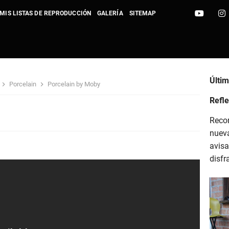
MIS LISTAS DE REPRODUCCIÓN
GALERÍA
SITEMAP
ideo Vanguard 2023
Últi
Porcelain
Porcelain by Moby
: The Sunny Side - CTBlog
Refle
Recor
love that will last - CTBlog
nuev
avisa
ights - Sight of Wonders - CTBlog
disfr
reasure - Sight of Wonders - CTBlog