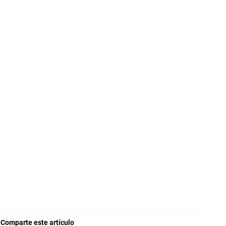
 A Face
n Syria
 de regreso al blog
tive) RHCP
Comparte este artículo