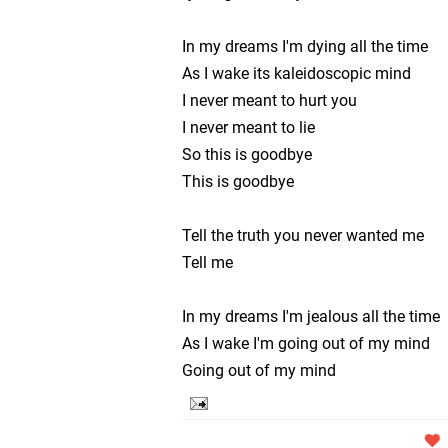
Hey Brother!!
In my dreams I'm dying all the time
As I wake its kaleidoscopic mind
Billy Idol - Eyes Without
I never meant to hurt you
I never meant to lie
Light a candle 4 peace i
So this is goodbye
Música del 2017
This is goodbye
Save your Love
Tell the truth you never wanted me
Tell me
:: Playlist Indie, un test
In my dreams I'm jealous all the time
>> Personal News
As I wake I'm going out of my mind
Going out of my mind
:: Look around (Interac
All the roads 2025