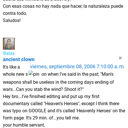
Con esas cosas no hay nada que hacer, la naturaleza puede
contra todo.
Saludos!
Balas
ancient clown
viernes, septiembre 08, 2006 7:10:00 a. m.
It's like a
whole new s
on when I've said in the past; "Man's
weapons shall be useless in the coming days ending of
wars...Can you stab the wind? Shoot it?"
Hey bro...I've finsihed editing and put up my first
documentary called "Heaven's Heroes", except I think there
was typo on GOOGLE and it's called 'Heavenly Heroes' on the
form page. It's 29 min. of...you tell me.
your humble servant,