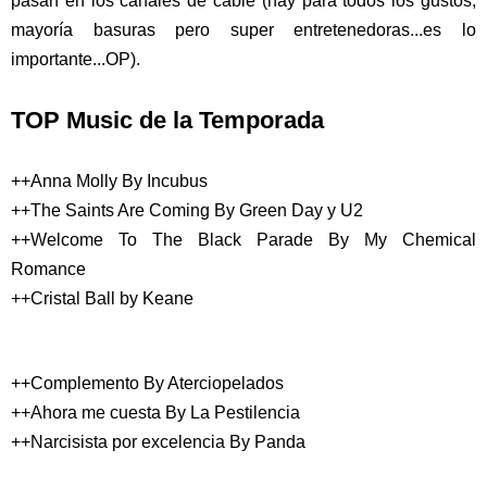
pasan en los canales de cable (hay para todos los gustos,
mayoría basuras pero super entretenedoras...es lo
importante...OP).
TOP Music de la Temporada
++Anna Molly By Incubus
++The Saints Are Coming By Green Day y U2
++Welcome To The Black Parade By My Chemical
Romance
++Cristal Ball by Keane
++Complemento By Aterciopelados
++Ahora me cuesta By La Pestilencia
++Narcisista por excelencia By Panda