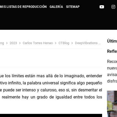
MIS LISTAS DE REPRODUCCIÓN
GALERÍA
SITEMAP
ideo Vanguard 2023
Últi
ing
2023
Carlos Torres Henao
CTBlog
DeepVibrations
Electrón
: The Sunny Side - CTBlog
Refle
Recor
love that will last - CTBlog
nuev
avisa
que los límites están mas allá de lo imaginado, entender
ights - Sight of Wonders - CTBlog
disfr
ivo infinito, la palabra universal significa algo pequeño
 puede ser intenso y caluroso, eso si, sin desmeritar el
reasure - Sight of Wonders - CTBlog
i realmente hay un grado de igualdad entre todos los