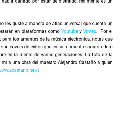
se había dañado por estar de distraído, realmente es un
 A Face
ro les guste a manera de atlas universal que cuenta un
 estarán en plataformas como
Youtube
y
Vimeo
. Por el
n Syria
 para los amantes de la música electrónica, notas que
 son covers de éxitos que en su momento sonaron duro
re en la mente de varias generaciones. La foto de la
r mi a una obra del maestro Alejandro Castaño a quien
/www.acastano.net/
:
 de regreso al blog
tive) RHCP