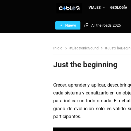
VIAJES
GEOLOGÍA
Nuevo
Reflexión 24
MTV Michael Jackson V
Inicio
#ElectronicSound
#JustTheBegin
Portugal - Islas Azores
Just the beginning
República de Armenia: A 
Crecer, aprender y aplicar, descubrir 
Mauritania: Nuakchott N
cada sistema y canalizarlo en un objet
para indicar un todo o nada. El debate
Sierra Leona: African T
grado de evolución solo es válido s
participantes.
Just the beginning