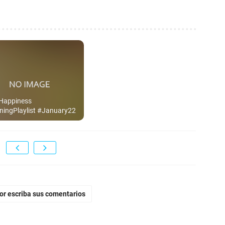
 Happiness
ingPlaylist #January22
vor escriba sus comentarios