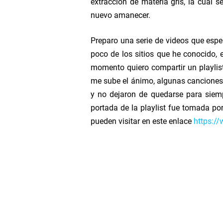
extracción de materia gris, la cual 
Hey Brother!!
nuevo amanecer.
Billy Idol - Eyes Without
Preparo una serie de videos que espe
poco de los sitios que he conocido,
Light a candle 4 peace i
momento quiero compartir un playlist
me sube el ánimo, algunas canciones
Música del 2017
y no dejaron de quedarse para siemp
portada de la playlist fue tomada po
Save your Love
pueden visitar en este enlace
https:/
:: Playlist Indie, un test
>> Personal News
:: Look around (Interac
All the roads 2025