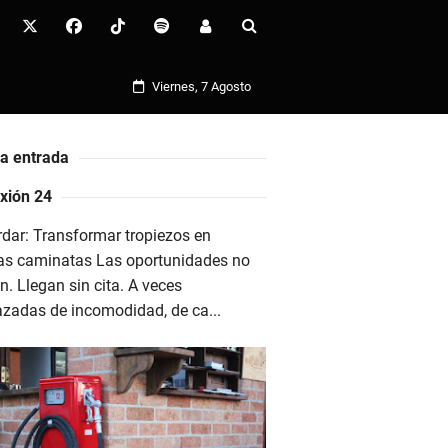
Viernes, 7 Agosto
ma entrada
ica
NuevoPost
personal post
Playlist
PureHappiness
Just the b
xión 24
dar: Transformar tropiezos en
as caminatas Las oportunidades no
n. Llegan sin cita. A veces
azadas de incomodidad, de ca...