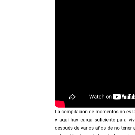
E-tree
Tonga Erupción #Tonga
Pure Happiness #Mornin
From the Fall of Dinos 
The Age of Reptiles in 
Desde la explosión cámb
La saga de los superco
La última vez que el gl
La compilación de momentos no es l
y aquí hay carga suficiente para viv
Una breve historia del 
después de varios años de no tener 