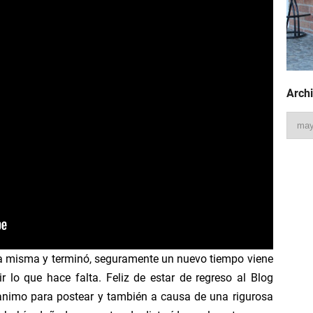
HungaHaʻapai #Geology
gPlaylist #January22
Archi
to the Rise of Humans
Three Acts
rica a la gran extinción
ntinentes
obo se calentó
a misma y terminó, seguramente un nuevo tiempo viene
ir lo que hace falta. Feliz de estar de regreso al Blog
tiempo geológico
animo para postear y también a causa de una rigurosa