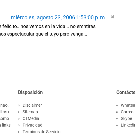
miércoles, agosto 23, 2006 1:53:00 p. m.
e felicito.. nos vemos en la vida... no emntiras
s espectacular que el tuyo pero venga...
Disposición
Contáct
enao.
Disclaimer
Whats
ltas u
Sitemap
Correo
 como
CTMedia
Skype
s links
Privacidad
Linkedi
Terminos de Servicio