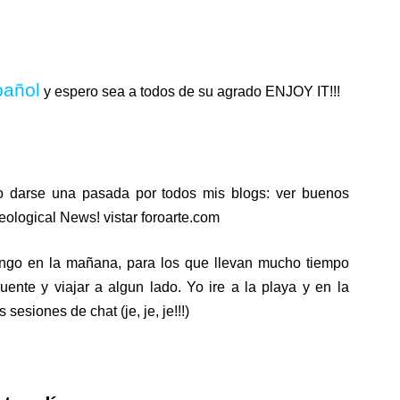
 A Face
pañol
y espero sea a todos de su agrado ENJOY IT!!!
n Syria
o darse una pasada por todos mis blogs: ver buenos
eological News! vistar foroarte.com
 de regreso al blog
ingo en la mañana, para los que llevan mucho tiempo
ente y viajar a algun lado. Yo ire a la playa y en la
esiones de chat (je, je, je!!!)
tive) RHCP