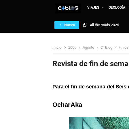
VIAJES
GEOLOGÍA
Nuevo
Reflexión 24
MTV Michael Jackson V
Inicio
2006
Agosto
CTBlog
Fin d
Portugal - Islas Azores
Revista de fin de sem
República de Armenia: A 
Mauritania: Nuakchott N
Para el fin de semana del Seis
Sierra Leona: African T
OcharAka
Just the beginning