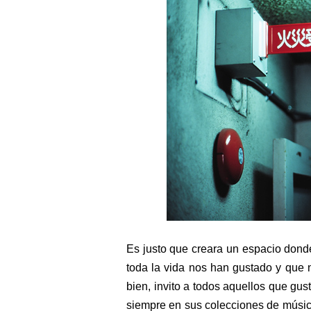
E-tree
Tonga Erupción #Tonga
Pure Happiness #Mornin
From the Fall of Dinos 
The Age of Reptiles in 
Desde la explosión cámb
La saga de los superco
Es justo que creara un espacio dond
La última vez que el gl
toda la vida nos han gustado y que n
bien, invito a todos aquellos que gus
Una breve historia del 
siempre en sus colecciones de músic