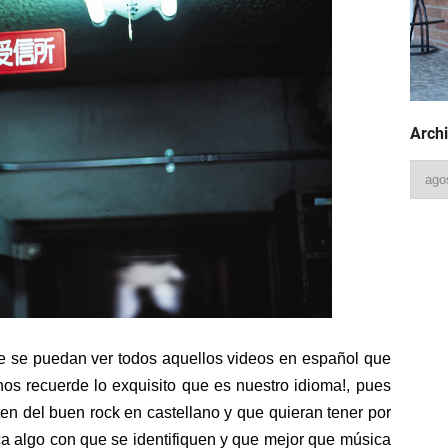
HungaHaʻapai #Geology
gPlaylist #January22
Archi
to the Rise of Humans
Three Acts
rica a la gran extinción
ntinentes
e se puedan ver todos aquellos videos en español que
obo se calentó
os recuerde lo exquisito que es nuestro idioma!, pues
ten del buen rock en castellano y que quieran tener por
tiempo geológico
a algo con que se identifiquen y que mejor que música