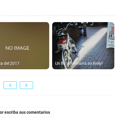
a del 2017
Un fin de semana so lively!
vor escriba sus comentarios