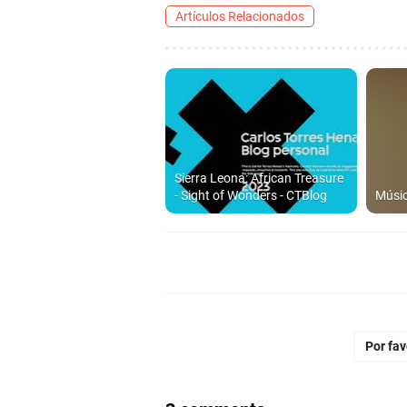
Artículos Relacionados
Sierra Leona: African Treasure
- Sight of Wonders - CTBlog
Músic
Por fa