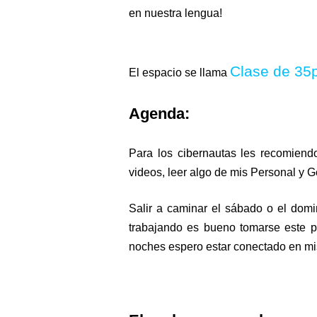
en nuestra lengua!
Hey Brother!!
Billy Idol - Eyes Without
Clase de 35
El espacio se llama
Light a candle 4 peace i
Agenda:
Música del 2017
Para los cibernautas les recomiend
Save your Love
videos, leer algo de mis Personal y G
:: Playlist Indie, un test
Salir a caminar el sábado o el dom
trabajando es bueno tomarse este pu
>> Personal News
noches espero estar conectado en mis s
:: Look around (Interac
All the roads 2025