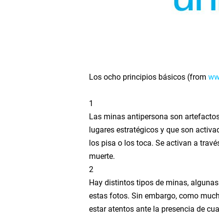
E-tree
Tonga Erupción #Tonga
Pure Happiness #Mornin
Los ocho principios básicos (from
ww
From the Fall of Dinos 
1
The Age of Reptiles in 
Las minas antipersona son artefactos
lugares estratégicos y que son activ
Desde la explosión cámb
los pisa o los toca. Se activan a tra
muerte.
La saga de los superco
2
Hay distintos tipos de minas, algunas
La última vez que el gl
estas fotos. Sin embargo, como mucha
Una breve historia del 
estar atentos ante la presencia de cua