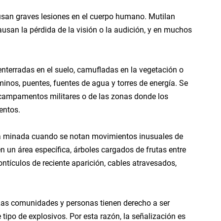
ausan graves lesiones en el cuerpo humano. Mutilan
ausan la pérdida de la visión o la audición, y en muchos
 A Face
n Syria
nterradas en el suelo, camufladas en la vegetación o
nos, puentes, fuentes de agua y torres de energía. Se
 campamentos militares o de las zonas donde los
entos.
a minada cuando se notan movimientos inusuales de
 de regreso al blog
en un área específica, árboles cargados de frutas entre
tículos de reciente aparición, cables atravesados,
tive) RHCP
Las comunidades y personas tienen derecho a ser
tipo de explosivos. Por esta razón, la señalización es