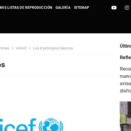
MIS LISTAS DE REPRODUCCIÓN
GALERÍA
SITEMAP
ideo Vanguard 2023
Últi
 minas
Unicef
Los 8 principios básicos
Refle
: The Sunny Side - CTBlog
os
Recor
love that will last - CTBlog
nuev
avisa
ights - Sight of Wonders - CTBlog
disfr
reasure - Sight of Wonders - CTBlog