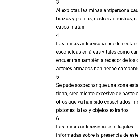
3
Hey Brother!!
Al explotar, las minas antipersona c
brazos y piernas, destrozan rostros, c
Billy Idol - Eyes Without
casos matan.
4
Light a candle 4 peace i
Las minas antipersona pueden estar e
escondidas en áreas vitales como cami
Música del 2017
encuentran también alrededor de los
actores armados han hecho campam
Save your Love
5
Se pude sospechar que una zona est
:: Playlist Indie, un test
tierra, crecimiento excesivo de pasto 
otros que ya han sido cosechados, mon
>> Personal News
pistones, latas y objetos extraños.
6
:: Look around (Interac
Las minas antipersona son ilegales. 
informadas sobre la presencia de este 