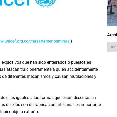
HungaHaʻapai #Geology
gPlaylist #January22
Archi
w.unicef.org.co/masartemenosminas
)
to the Rise of Humans
Three Acts
 explosivos que han sido enterrados o puestos en
adas atacan traicioneramente a quien accidentalmente
rica a la gran extinción
vés de diferentes mecanismos y causan mutilaciones y
ntinentes
 de ellas iguales a las formas que están descritas en
obo se calentó
s de ellas son de fabricación artesanal, es importante
tiempo geológico
lquier objeto extraño.